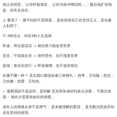
他让你愤怒， 让你怀疑朋友， 让你为他冲锋陷阵…… 最后他扩张地
盘，你失去信任。
⚠️ 看清了： 最可怕的不是阴谋， 是你觉得自己在坚持正义，其实被
人利用了。
💡 3种活法，对应3种人生选择
朱迪：用证据说话 → 相信努力能改变世界
尼克：守底线生存 → 曾经受伤，但不报复世界
盖瑞：靠信念前行 → 即使被嘲，也不放弃相信
你属于哪一种？ 其实我们都混杂着三种挣扎： 想争，又怕输；想信，
又怕傻；想爱，又怕伤。
✨ 最戳我的不是反转，是和解 尼克和朱迪吵到差点决裂， 可最后发
现： 彼此才是那块缺失的拼图。
成年人的情绪从来不是脾气， 是未被理解的委屈， 是无数次想放弃却
还在坚持的倔强。