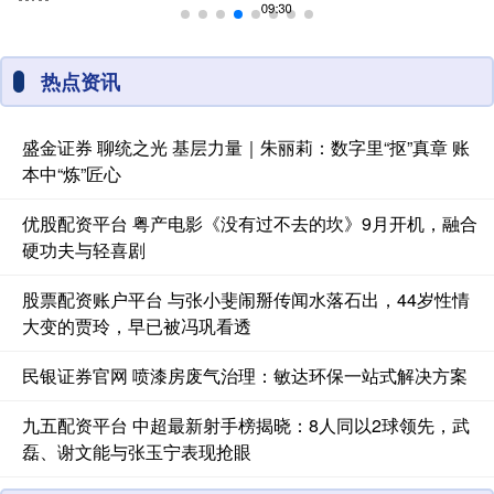
热点资讯
盛金证券 聊统之光 基层力量｜朱丽莉：数字里“抠”真章 账
本中“炼”匠心
优股配资平台 粤产电影《没有过不去的坎》9月开机，融合
硬功夫与轻喜剧
股票配资账户平台 与张小斐闹掰传闻水落石出，44岁性情
大变的贾玲，早已被冯巩看透
民银证券官网 喷漆房废气治理：敏达环保一站式解决方案
九五配资平台 中超最新射手榜揭晓：8人同以2球领先，武
磊、谢文能与张玉宁表现抢眼