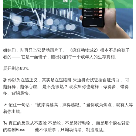
姐妹们，别再只当它是动画片了。 《疯狂动物城2》根本不是给孩子
看的—— 它是一面镜子，照出我们每一个成年人的生存真相。
展开剩余83%
🎬 你以为在追正义，其实是在逃陷阱 朱迪拼命找证据自证清白， 可
越解释，越像心虚。 是不是很熟？ 现实里你也这样：做得多、错得
多、背锅最快。
📌 记住一句话： “被捧得越高，摔得越狠。” 当你成为焦点，就有人等
着你出错。
🐍 真正的反派从不露脸 不是蛇，不是爬行动物， 而是那个躲在背后
的猞猁Boss—— 他不做脏事，只煽动情绪、制造混乱。