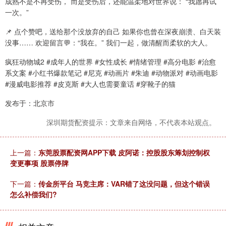
成熟不是不再受伤， 而是受伤后，还能温柔地对世界说： “我愿再试
一次。”
📌 点个赞吧，送给那个没放弃的自己 如果你也曾在深夜崩溃、白天装
没事…… 欢迎留言💬：“我在。” 我们一起，做清醒而柔软的大人。
疯狂动物城2 #成年人的世界 #女性成长 #情绪管理 #高分电影 #治愈
系文案 #小红书爆款笔记 #尼克 #动画片 #朱迪 #动物派对 #动画电影
#漫威电影推荐 #皮克斯 #大人也需要童话 #穿靴子的猫
发布于：北京市
深圳期货配资提示：文章来自网络，不代表本站观点。
上一篇：
东莞股票配资网APP下载 皮阿诺：控股股东筹划控制权
变更事项 股票停牌
下一篇：
传金所平台 马竞主席：VAR错了这没问题，但这个错误
怎么补偿我们?