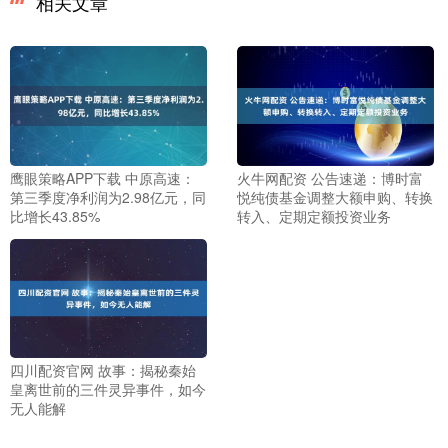
相关文章
鹰眼策略APP下载 中原高速：
火牛网配资 公告速递：博时富
第三季度净利润为2.98亿元，同
悦纯债基金调整大额申购、转换
比增长43.85%
转入、定期定额投资业务
四川配资官网 故事：揭秘秦始
皇离世前的三件灵异事件，如今
无人能解