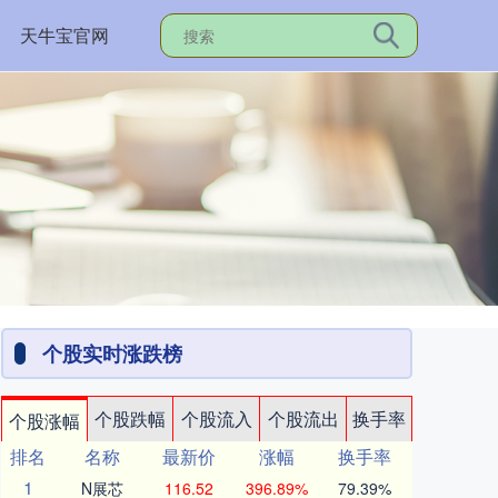
天牛宝官网
个股实时涨跌榜
个股跌幅
个股流入
个股流出
换手率
个股涨幅
排名
名称
最新价
涨幅
换手率
1
N展芯
116.52
396.89%
79.39%