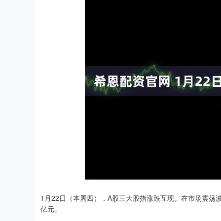
深证成指
14311.01
.68
1.02%
200.89
1
1月22日（本周四），A股三大股指涨跌互现。在市场震荡波动
亿元。