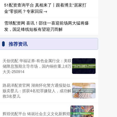
51配资查询平台 真相来了丨跟着博主“居家打
金”零损耗？专家回应→
雪球配资网 喜讯！邵佳一喜迎前场两大猛将爆
发，国足锋线短板有望迎刃而解
推荐资讯
天创优配 华福证券-有色金属行业：美联
储降息预期主导市场，国内铜价重上8万
大关-250914
路易泽配资官网 湖南怀化警方通报疑似
贩卖婴儿：抓获4名犯罪嫌疑人，成功解
救3名婴儿
辉煌优配平台 铸就社会主义文化新辉煌