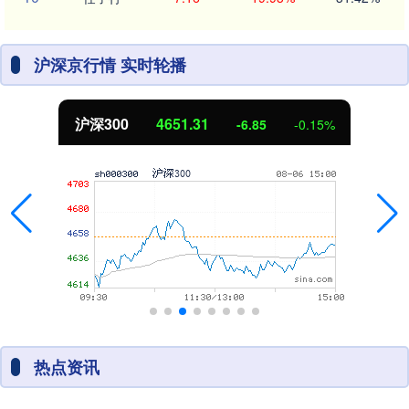
沪深京行情 实时轮播
北证50
1122.88
3.42
0.30%
热点资讯