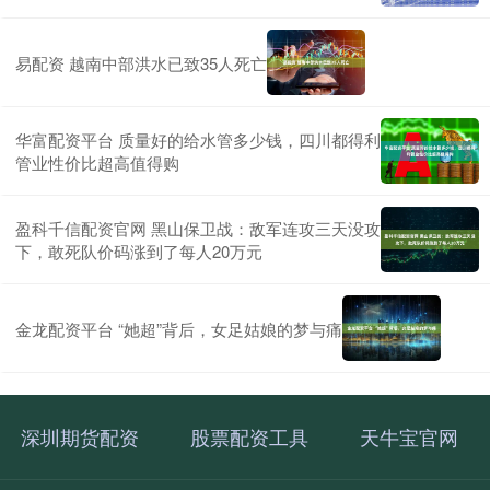
易配资 越南中部洪水已致35人死亡
华富配资平台 质量好的给水管多少钱，四川都得利
管业性价比超高值得购
盈科千信配资官网 黑山保卫战：敌军连攻三天没攻
下，敢死队价码涨到了每人20万元
金龙配资平台 “她超”背后，女足姑娘的梦与痛
深圳期货配资
股票配资工具
天牛宝官网