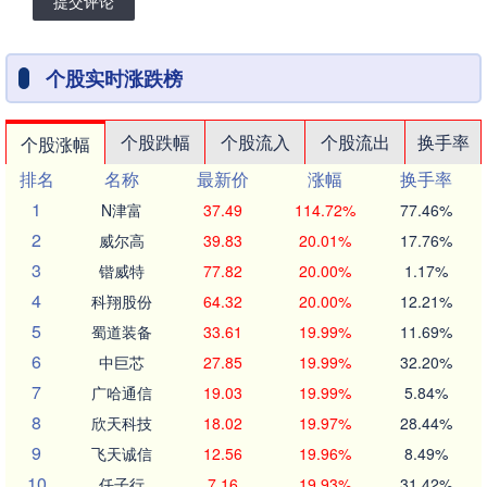
提交评论
个股实时涨跌榜
个股跌幅
个股流入
个股流出
换手率
个股涨幅
排名
名称
最新价
涨幅
换手率
1
N津富
37.49
114.72%
77.46%
2
威尔高
39.83
20.01%
17.76%
3
锴威特
77.82
20.00%
1.17%
4
科翔股份
64.32
20.00%
12.21%
5
蜀道装备
33.61
19.99%
11.69%
6
中巨芯
27.85
19.99%
32.20%
7
广哈通信
19.03
19.99%
5.84%
8
欣天科技
18.02
19.97%
28.44%
9
飞天诚信
12.56
19.96%
8.49%
10
任子行
7.16
19.93%
31.42%