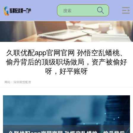
久联优配app官网官网 孙悟空乱蟠桃、
偷丹背后的顶级职场做局，资产被偷好
呀，好平账呀
网站：深圳期货配资