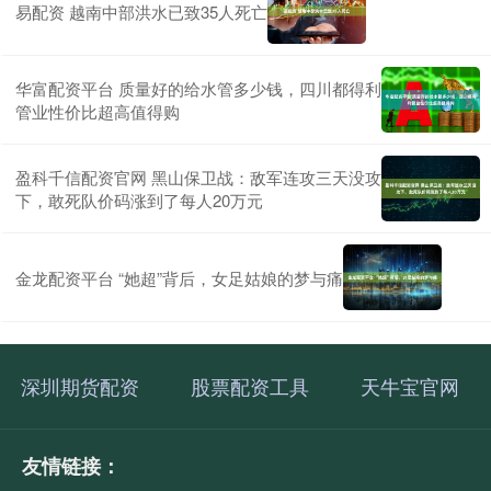
易配资 越南中部洪水已致35人死亡
华富配资平台 质量好的给水管多少钱，四川都得利
管业性价比超高值得购
盈科千信配资官网 黑山保卫战：敌军连攻三天没攻
下，敢死队价码涨到了每人20万元
金龙配资平台 “她超”背后，女足姑娘的梦与痛
深圳期货配资
股票配资工具
天牛宝官网
友情链接：