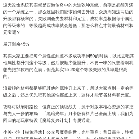
逆天改命系统其实就是西游传奇中的大道乾坤系统，前期是必须升满
的一个系统之一，那么这里我们应该如何去升级，众所周知这两边的
升级都有概率的，失败则会失去材料和元宝，成功率是根据每个属性
的等级来的，等级越高成功率就会越低，那怎么样点才能最省材料和
元宝呢？
展开剩余45%
其实大家主要把每个属性点到差不多成功率到50的时候，以此去吧其
他属性都升到这个等级，然后按顺序慢慢升，不要一味的只想着啊我
想先把加攻击的点满，但是其实15-20这个等级失败的几率是很高
的。
浪费掉的材料都足够吧其他的属性升上来了，所以大家点到一定的等
级之后，还是优先吧其他属性都点上来，这样才能节省材料和元宝。
攻略可以阐明路径，但真正的顶级战力，源于对版本核心资源的掌控
与先人一步的布局！「黑暗光年」月卡版资料片已全面上线，我们为
回归的老玩家特设【魔尊复兴计划】专属通道。
小关小注【糊兔游戏】公众号魔尊临世，光年重启；昔日霸主，静候
君归。即刻开启你的战力复兴之路——这一次，让我们重掌巅峰！”