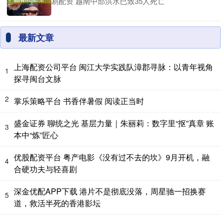
易配资 越南中部洪水已致35人死亡
最新文章
上海配资公司平台 闽江大学实践队漳郡寻脉：以青年视角
1
探寻闽台文脉
2
掌乐策略平台 书香伴暑假 阅读正当时
盛金证券 聊统之光 基层力量｜朱丽莉：数字里“抠”真章 账
3
本中“炼”匠心
优股配资平台 粤产电影《没有过不去的坎》9月开机，融
4
合硬功夫与轻喜剧
深金优配APP下载 港片不是彻底没落，周星驰一招换赛
5
道，救活半死的香港影坛