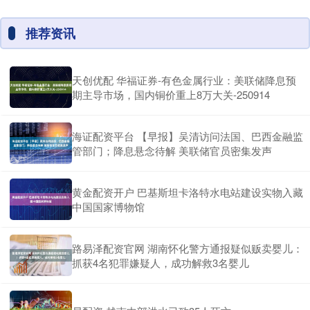
推荐资讯
天创优配 华福证券-有色金属行业：美联储降息预
期主导市场，国内铜价重上8万大关-250914
海证配资平台 【早报】吴清访问法国、巴西金融监
管部门；降息悬念待解 美联储官员密集发声
黄金配资开户 巴基斯坦卡洛特水电站建设实物入藏
中国国家博物馆
路易泽配资官网 湖南怀化警方通报疑似贩卖婴儿：
抓获4名犯罪嫌疑人，成功解救3名婴儿