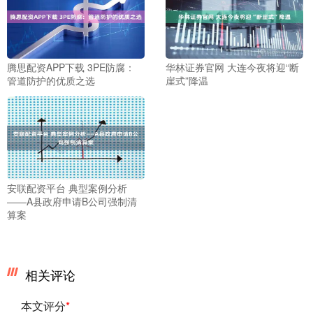
腾思配资APP下载 3PE防腐：
华林证券官网 大连今夜将迎“断
管道防护的优质之选
崖式”降温
安联配资平台 典型案例分析
——A县政府申请B公司强制清
算案
相关评论
本文评分
*