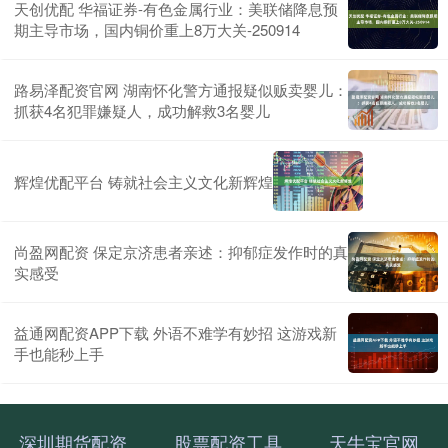
天创优配 华福证券-有色金属行业：美联储降息预
期主导市场，国内铜价重上8万大关-250914
路易泽配资官网 湖南怀化警方通报疑似贩卖婴儿：
抓获4名犯罪嫌疑人，成功解救3名婴儿
辉煌优配平台 铸就社会主义文化新辉煌
尚盈网配资 保定京济患者亲述：抑郁症发作时的真
实感受
益通网配资APP下载 外语不难学有妙招 这游戏新
手也能秒上手
深圳期货配资
股票配资工具
天牛宝官网