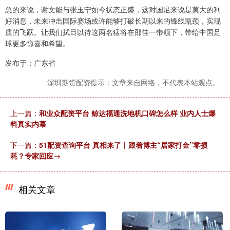
总的来说，谢文能与张玉宁如今状态正盛，这对国足来说是莫大的利
好消息，未来冲击国际赛场或许能够打破长期以来的锋线瓶颈，实现
质的飞跃。让我们拭目以待这两名猛将在邵佳一带领下，带给中国足
球更多惊喜和希望。
发布于：广东省
深圳期货配资提示：文章来自网络，不代表本站观点。
上一篇：
和业众配资平台 鲸达福通洗地机口碑怎么样 业内人士爆
料真实内幕
下一篇：
51配资查询平台 真相来了丨跟着博主“居家打金”零损
耗？专家回应→
相关文章