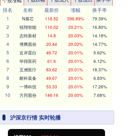
个股涨幅
排名
名称
最新价
涨幅
换手率
1
N展芯
116.52
396.89%
79.39%
2
锐翔智能
110.02
20.21%
16.80%
3
志特新材
14.8
20.03%
14.18%
4
博腾股份
20.44
20.02%
14.77%
5
近岸蛋白
46.72
20.01%
5.62%
6
毕得医药
61.6
20.01%
6.12%
7
五洲医疗
83.62
20.01%
18.37%
8
耐科装备
49.67
20.01%
6.83%
9
一博科技
53.33
20.01%
17.26%
10
方邦股份
146.16
20.00%
7.68%
沪深京行情 实时轮播