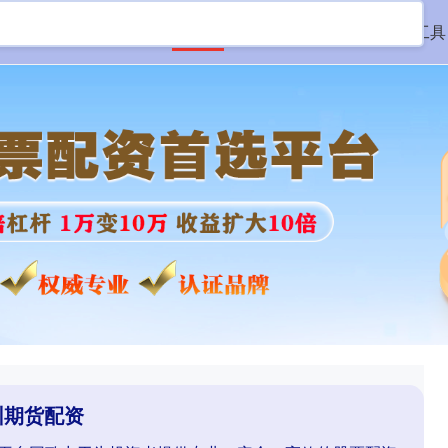
首页
深圳期货配资
股票配资工具
圳期货配资