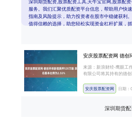
深圳期货配资,股票配资工具,天牛宝官网,股票
服务。我们汇聚优质配资平台信息，帮助用户快
指南及风险提示，助力投资者在股市中稳健获利
值得信赖的选择，助您轻松实现资金杠杆扩展，
安庆股票配资网 德创环
来源：新浪财经-鹰眼工
有限公司将其持有的德创环
安庆股票配资网
日期：0
深圳期货配