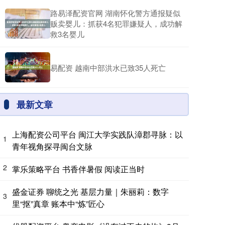
路易泽配资官网 湖南怀化警方通报疑似
贩卖婴儿：抓获4名犯罪嫌疑人，成功解
救3名婴儿
易配资 越南中部洪水已致35人死亡
最新文章
上海配资公司平台 闽江大学实践队漳郡寻脉：以
1
青年视角探寻闽台文脉
2
掌乐策略平台 书香伴暑假 阅读正当时
盛金证券 聊统之光 基层力量｜朱丽莉：数字
3
里“抠”真章 账本中“炼”匠心