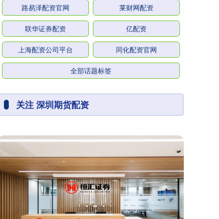
路易泽配资官网
莱财网配资
联华证券配资
亿配资
上海配资公司平台
同化配资官网
全部话题标签
关注 深圳期货配资