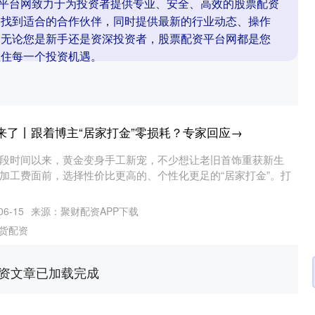
配资平台网致力于为投资者提供专业、安全、高效的股票配资
速找到适合的合作伙伴，同时提供最新的行业动态、操作
。无论您是新手还是资深投资者，股票配资平台网都是您
抓住每一个投资机遇。
相来了丨跟着博主“居家打金”零损耗？专家回应→
段时间以来，黄金变身手工新宠，不少想让老旧首饰重获新生
加工费面前，选择性价比更高的、个性化更足的“居家打金”。打
6-15
来源：聚财配资APP下载
货配资
资文章已加载完成