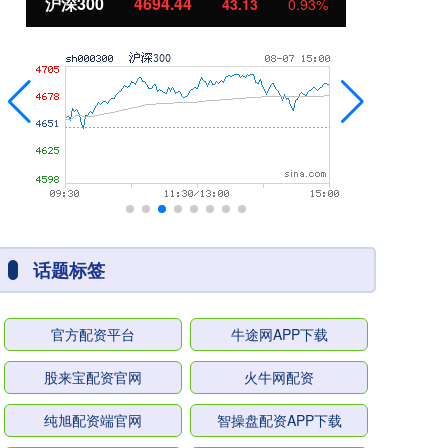
沪深300
4694.44
北
43.13
0.93%
话题标签
官方配资平台
牛途网APP下载
股来宝配资官网
火牛网配资
纯旭配资端官网
智操盘配资APP下载