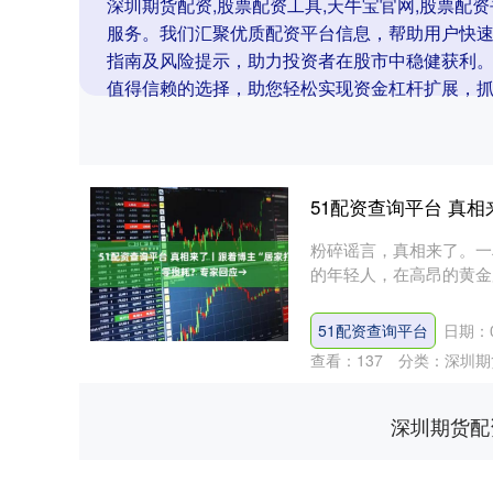
深圳期货配资,股票配资工具,天牛宝官网,股票
服务。我们汇聚优质配资平台信息，帮助用户快
指南及风险提示，助力投资者在股市中稳健获利
值得信赖的选择，助您轻松实现资金杠杆扩展，
51配资查询平台 真
粉碎谣言，真相来了。一
的年轻人，在高昂的黄金
开社....
51配资查询平台
日期：0
查看：
137
分类：
深圳期
深圳期货配