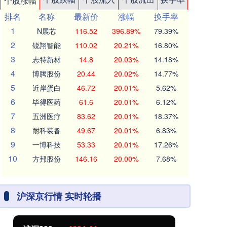
个股涨幅
排名
名称
最新价
涨幅
换手率
1
N展芯
116.52
396.89%
79.39%
2
锐翔智能
110.02
20.21%
16.80%
3
志特新材
14.8
20.03%
14.18%
4
博腾股份
20.44
20.02%
14.77%
5
近岸蛋白
46.72
20.01%
5.62%
6
毕得医药
61.6
20.01%
6.12%
7
五洲医疗
83.62
20.01%
18.37%
8
耐科装备
49.67
20.01%
6.83%
9
一博科技
53.33
20.01%
17.26%
10
方邦股份
146.16
20.00%
7.68%
沪深京行情 实时轮播