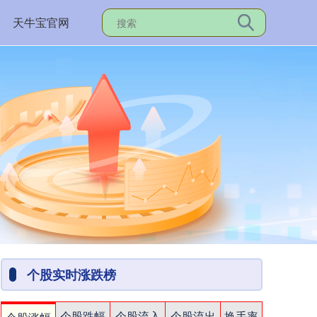
天牛宝官网
个股实时涨跌榜
个股跌幅
个股流入
个股流出
换手率