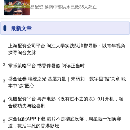
易配资 越南中部洪水已致35人死亡
最新文章
上海配资公司平台 闽江大学实践队漳郡寻脉：以青年视角
1
探寻闽台文脉
2
掌乐策略平台 书香伴暑假 阅读正当时
盛金证券 聊统之光 基层力量｜朱丽莉：数字里“抠”真章 账
3
本中“炼”匠心
优股配资平台 粤产电影《没有过不去的坎》9月开机，融
4
合硬功夫与轻喜剧
深金优配APP下载 港片不是彻底没落，周星驰一招换赛
5
道，救活半死的香港影坛