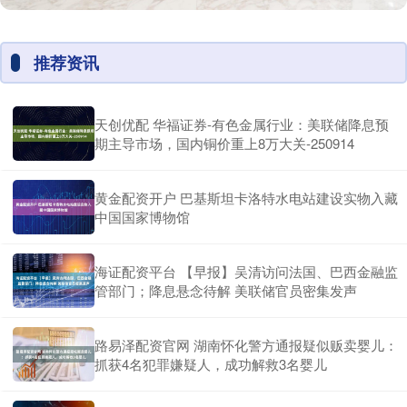
推荐资讯
天创优配 华福证券-有色金属行业：美联储降息预
期主导市场，国内铜价重上8万大关-250914
黄金配资开户 巴基斯坦卡洛特水电站建设实物入藏
中国国家博物馆
海证配资平台 【早报】吴清访问法国、巴西金融监
管部门；降息悬念待解 美联储官员密集发声
路易泽配资官网 湖南怀化警方通报疑似贩卖婴儿：
抓获4名犯罪嫌疑人，成功解救3名婴儿