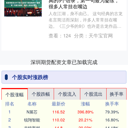
典的5个语录，第一句最为凝练，
很多人常挂在嘴边
人在江湖，身不由己。 这句经典的古龙
名言简洁而深刻，许多人常常挂在嘴
边。《三少爷的剑》也许是古龙作品中
最能体现这句话的一部。古龙擅长刻画
查看：
124
分类：
天牛宝官网
浪子性格，每一个读过古龙....
深圳期货配资文章已加载完成
个股实时涨跌榜
个股跌幅
个股流入
个股流出
换手率
个股涨幅
排名
名称
最新价
涨幅
换手率
1
N展芯
116.52
396.89%
79.39%
2
锐翔智能
110.02
20.21%
16.80%
3
志特新材
14.8
20.03%
14.18%