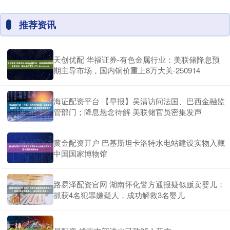
推荐资讯
天创优配 华福证券-有色金属行业：美联储降息预
期主导市场，国内铜价重上8万大关-250914
海证配资平台 【早报】吴清访问法国、巴西金融监
管部门；降息悬念待解 美联储官员密集发声
黄金配资开户 巴基斯坦卡洛特水电站建设实物入藏
中国国家博物馆
路易泽配资官网 湖南怀化警方通报疑似贩卖婴儿：
抓获4名犯罪嫌疑人，成功解救3名婴儿