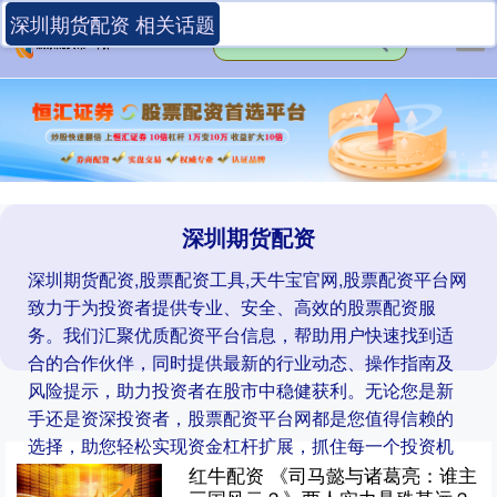
深圳期货配资 相关话题
深圳期货配资
深圳期货配资,股票配资工具,天牛宝官网,股票配资平台网
致力于为投资者提供专业、安全、高效的股票配资服
务。我们汇聚优质配资平台信息，帮助用户快速找到适
合的合作伙伴，同时提供最新的行业动态、操作指南及
风险提示，助力投资者在股市中稳健获利。无论您是新
手还是资深投资者，股票配资平台网都是您值得信赖的
选择，助您轻松实现资金杠杆扩展，抓住每一个投资机
遇。
红牛配资 《司马懿与诸葛亮：谁主