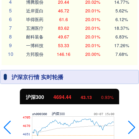
4
博腾股份
20.44
20.02%
14.77%
5
近岸蛋白
46.72
20.01%
5.62%
6
毕得医药
61.6
20.01%
6.12%
7
五洲医疗
83.62
20.01%
18.37%
8
耐科装备
49.67
20.01%
6.83%
9
一博科技
53.33
20.01%
17.26%
10
方邦股份
146.16
20.00%
7.68%
沪深京行情 实时轮播
沪深300
4694.44
43.13
0.93%