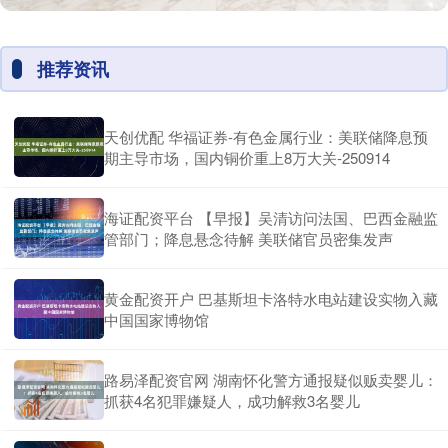
推荐资讯
天创优配 华福证券-有色金属行业：美联储降息预
期主导市场，国内铜价重上8万大关-250914
海证配资平台 【早报】吴清访问法国、巴西金融监
管部门；降息悬念待解 美联储官员密集发声
黄金配资开户 巴基斯坦卡洛特水电站建设实物入藏
中国国家博物馆
路易泽配资官网 湖南怀化警方通报疑似贩卖婴儿：
抓获4名犯罪嫌疑人，成功解救3名婴儿