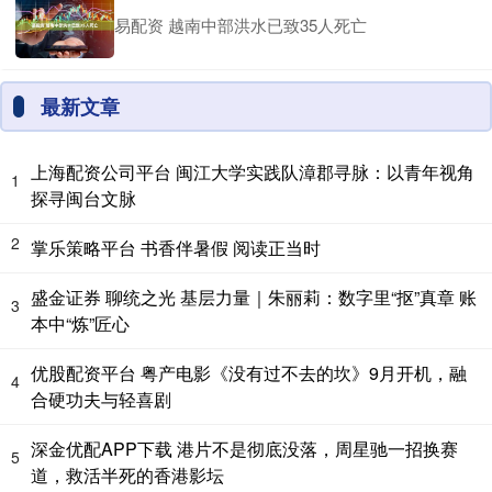
易配资 越南中部洪水已致35人死亡
最新文章
上海配资公司平台 闽江大学实践队漳郡寻脉：以青年视角
1
探寻闽台文脉
2
掌乐策略平台 书香伴暑假 阅读正当时
盛金证券 聊统之光 基层力量｜朱丽莉：数字里“抠”真章 账
3
本中“炼”匠心
优股配资平台 粤产电影《没有过不去的坎》9月开机，融
4
合硬功夫与轻喜剧
深金优配APP下载 港片不是彻底没落，周星驰一招换赛
5
道，救活半死的香港影坛