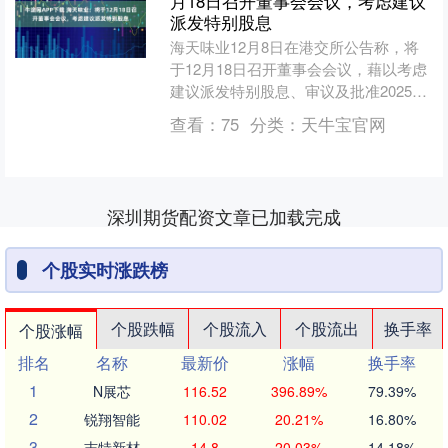
月18日召开董事会会议，考虑建议
派发特别股息
海天味业12月8日在港交所公告称，将
于12月18日召开董事会会议，藉以考虑
建议派发特别股息、审议及批准2025年
至2027年股东回报规划。....
查看：
75
分类：
天牛宝官网
深圳期货配资文章已加载完成
个股实时涨跌榜
个股跌幅
个股流入
个股流出
换手率
个股涨幅
排名
名称
最新价
涨幅
换手率
1
N展芯
116.52
396.89%
79.39%
2
锐翔智能
110.02
20.21%
16.80%
3
志特新材
14.8
20.03%
14.18%