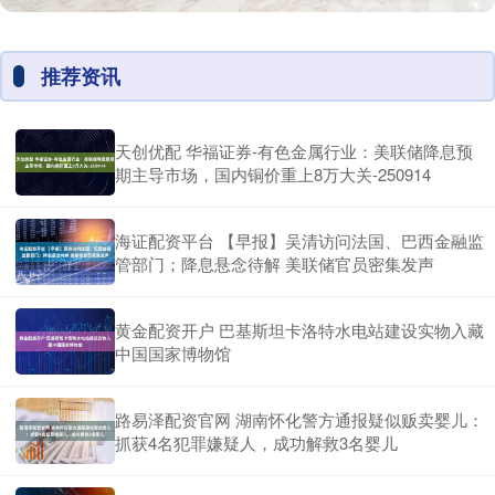
推荐资讯
天创优配 华福证券-有色金属行业：美联储降息预
期主导市场，国内铜价重上8万大关-250914
海证配资平台 【早报】吴清访问法国、巴西金融监
管部门；降息悬念待解 美联储官员密集发声
黄金配资开户 巴基斯坦卡洛特水电站建设实物入藏
中国国家博物馆
路易泽配资官网 湖南怀化警方通报疑似贩卖婴儿：
抓获4名犯罪嫌疑人，成功解救3名婴儿