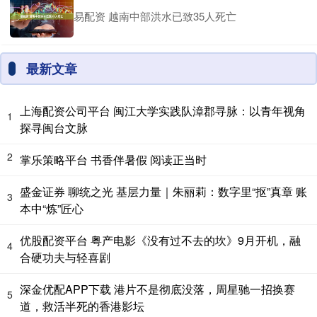
易配资 越南中部洪水已致35人死亡
最新文章
上海配资公司平台 闽江大学实践队漳郡寻脉：以青年视角
1
探寻闽台文脉
2
掌乐策略平台 书香伴暑假 阅读正当时
盛金证券 聊统之光 基层力量｜朱丽莉：数字里“抠”真章 账
3
本中“炼”匠心
优股配资平台 粤产电影《没有过不去的坎》9月开机，融
4
合硬功夫与轻喜剧
深金优配APP下载 港片不是彻底没落，周星驰一招换赛
5
道，救活半死的香港影坛