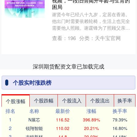
视频，一段旧情揭开年龄与生育的
困局
谢贤今年已经八十九岁，定居在香港。
他出门时需要依赖轮椅，生活上也完全
需要他人照顾。谢霆锋为了照顾父亲，
专门请了护理人员，虽然谢贤没有亲自
查看：
196
分类：
天牛宝官网
参加谢霆锋的演唱会，但他....
深圳期货配资文章已加载完成
个股实时涨跌榜
个股跌幅
个股流入
个股流出
换手率
个股涨幅
排名
名称
最新价
涨幅
换手率
1
N展芯
116.52
396.89%
79.39%
2
锐翔智能
110.02
20.21%
16.80%
3
志特新材
14.8
20.03%
14.18%